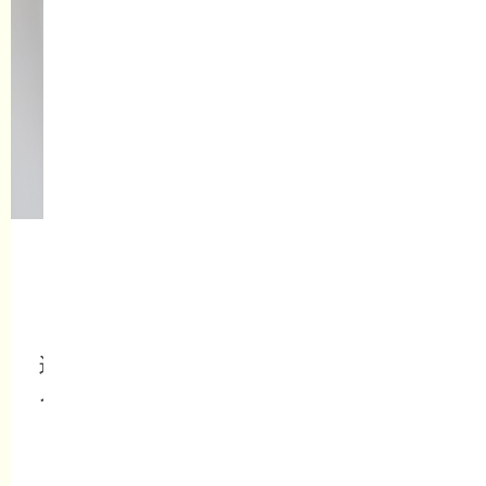
マンションリノベーション
590万円
（税込）
造作収納で、片付けやすい
すっきり空間
へ