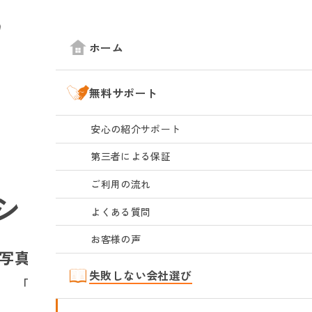
ホーム
無料サポート
安心の紹介サポート
第三者による保証
ご利用の流れ
ションリノベーション
よくある質問
お客様の声
写真と価格で、わが家の目安が分かります
失敗しない会社選び
「うちに近い事例」からご覧ください。