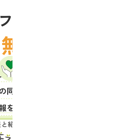
フォームで迷った
無料
は
でご相談くだ
切いたしません。
WEB
の同意なく、
青本・赤本
報を伝えません。
談と紹介の窓口
0120