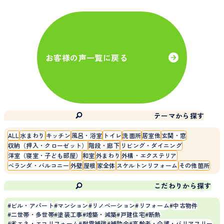
お客様の声一覧に戻る
テーマから探す
ALL
水まわり
キッチン
風呂・浴室
トイレ
洗面所
居室他
玄関・窓
収納（押入・クローゼット）
階段・廊下
リビング・ダイニング
洋室（寝室・子ども部屋）
和室
外まわり
外構・エクステリア
ベランダ・バルコニー
外壁
屋根
家全体
スケルトンリフォーム
その他箇所
こだわりから探す
ビル・アパート
マンション
リノベーション
リフォーム
中古物件
二世帯・多世帯
塗装工事
増築・減築
戸建住宅
断熱
省エネ・エコリフォーム
耐震補強
補助金
高齢者・介護・バリアフリー