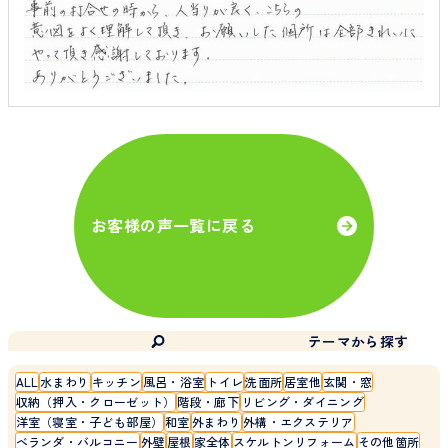
お客様の声一覧に戻る
テーマから探す
ALL
水まわり
キッチン
風呂・浴室
トイレ
洗面所
居室他
玄関・窓
収納（押入・クローゼット）
階段・廊下
リビング・ダイニング
洋室（寝室・子ども部屋）
和室
外まわり
外構・エクステリア
ベランダ・バルコニー
外壁
屋根
家全体
スケルトンリフォーム
その他箇所