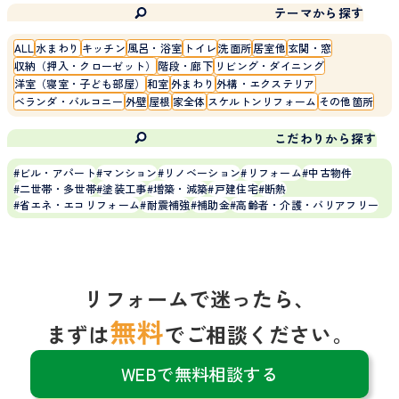
テーマから探す
ALL
水まわり
キッチン
風呂・浴室
トイレ
洗面所
居室他
玄関・窓
収納（押入・クローゼット）
階段・廊下
リビング・ダイニング
洋室（寝室・子ども部屋）
和室
外まわり
外構・エクステリア
ベランダ・バルコニー
外壁
屋根
家全体
スケルトンリフォーム
その他箇所
こだわりから探す
ビル・アパート
マンション
リノベーション
リフォーム
中古物件
二世帯・多世帯
塗装工事
増築・減築
戸建住宅
断熱
省エネ・エコリフォーム
耐震補強
補助金
高齢者・介護・バリアフリー
リフォームで迷ったら、
無料
まずは
でご相談ください。
WEBで無料相談する