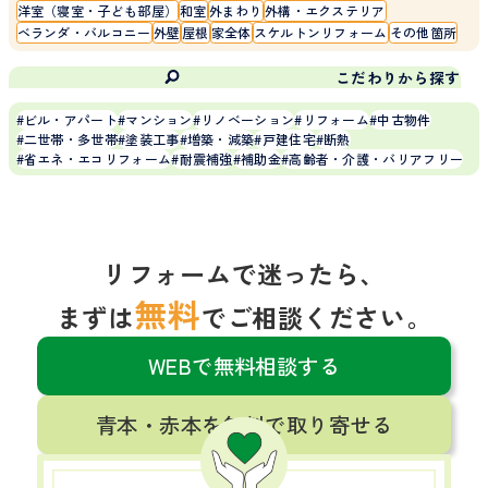
洋室（寝室・子ども部屋）
和室
外まわり
外構・エクステリア
ベランダ・バルコニー
外壁
屋根
家全体
スケルトンリフォーム
その他箇所
こだわりから探す
ビル・アパート
マンション
リノベーション
リフォーム
中古物件
二世帯・多世帯
塗装工事
増築・減築
戸建住宅
断熱
省エネ・エコリフォーム
耐震補強
補助金
高齢者・介護・バリアフリー
リフォームで迷ったら、
無料
まずは
でご相談ください。
WEBで無料相談する
青本・赤本を無料で取り寄せる