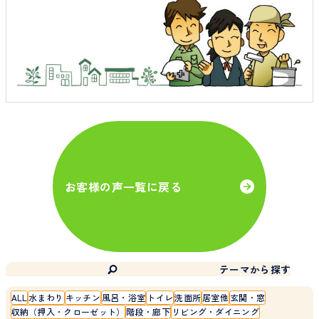
お客様の声一覧に戻る
テーマから探す
ALL
水まわり
キッチン
風呂・浴室
トイレ
洗面所
居室他
玄関・窓
収納（押入・クローゼット）
階段・廊下
リビング・ダイニング