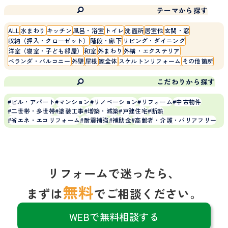
テーマから探す
ALL
水まわり
キッチン
風呂・浴室
トイレ
洗面所
居室他
玄関・窓
収納（押入・クローゼット）
階段・廊下
リビング・ダイニング
洋室（寝室・子ども部屋）
和室
外まわり
外構・エクステリア
ベランダ・バルコニー
外壁
屋根
家全体
スケルトンリフォーム
その他箇所
こだわりから探す
ビル・アパート
マンション
リノベーション
リフォーム
中古物件
二世帯・多世帯
塗装工事
増築・減築
戸建住宅
断熱
省エネ・エコリフォーム
耐震補強
補助金
高齢者・介護・バリアフリー
リフォームで迷ったら、
無料
まずは
でご相談ください。
WEBで無料相談する