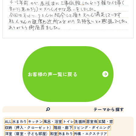
お客様の声一覧に戻る
テーマから探す
ALL
水まわり
キッチン
風呂・浴室
トイレ
洗面所
居室他
玄関・窓
収納（押入・クローゼット）
階段・廊下
リビング・ダイニング
洋室（寝室・子ども部屋）
和室
外まわり
外構・エクステリア