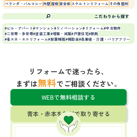
ベランダ・バルコニー
外壁
屋根
家全体
スケルトンリフォーム
その他箇所
こだわりから探す
ビル・アパート
マンション
リノベーション
リフォーム
中古物件
二世帯・多世帯
塗装工事
増築・減築
戸建住宅
断熱
省エネ・エコリフォーム
耐震補強
補助金
高齢者・介護・バリアフリー
リフォームで迷ったら、
無料
まずは
でご相談ください。
WEBで無料相談する
青本・赤本を無料で取り寄せる