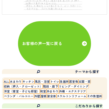
お客様の声一覧に戻る
テーマから探す
ALL
水まわり
キッチン
風呂・浴室
トイレ
洗面所
居室他
玄関・窓
収納（押入・クローゼット）
階段・廊下
リビング・ダイニング
洋室（寝室・子ども部屋）
和室
外まわり
外構・エクステリア
ベランダ・バルコニー
外壁
屋根
家全体
スケルトンリフォーム
その他箇所
こだわりから探す