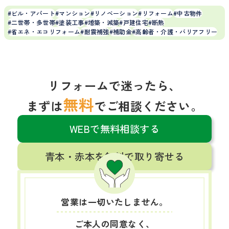
ビル・アパート
マンション
リノベーション
リフォーム
中古物件
二世帯・多世帯
塗装工事
増築・減築
戸建住宅
断熱
省エネ・エコリフォーム
耐震補強
補助金
高齢者・介護・バリアフリー
リフォームで迷ったら、
無料
まずは
でご相談ください。
WEBで無料相談する
青本・赤本を無料で取り寄せる
営業は一切いたしません。
ご本人の同意なく、