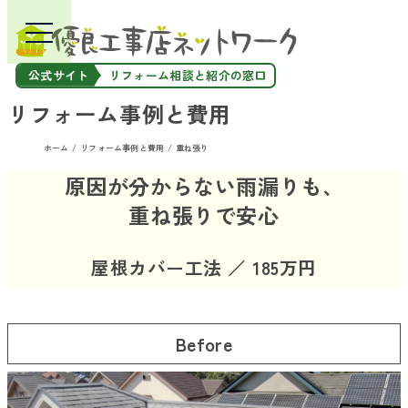
公式サイト
リフォーム相談と紹介の窓口
リフォーム事例と費用
ホーム
リフォーム事例と費用
重ね張り
原因が分からない雨漏りも、
重ね張りで安心
屋根カバー工法 ／ 185万円
Before