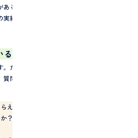
があるかを確認します。実績の見方は、
の実績はどこを見る？
いるか
す。ただし、対応エリアが広すぎる場合
。質問するときは、こう聞いてみてくだ
もらえますか？
すか？