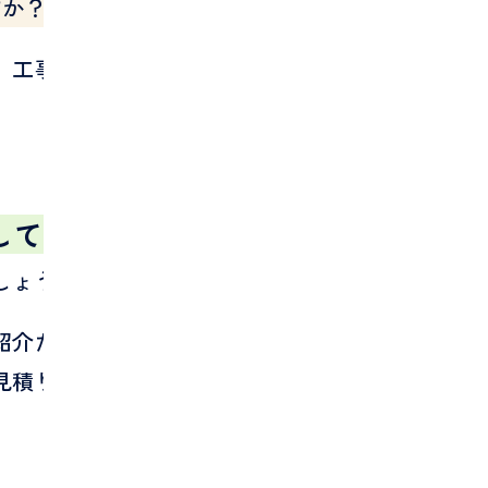
すか？
、工事後の対応まで確認することが大切
してくれるか
しょう。
紹介だから安心」と思って、確認が甘く
見積りや保証が曖昧だと、あとで困るこ