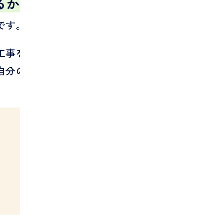
るか
です。
工事をしているかは確認しておきましょ
自分の工事に近い実績があるかです。た
。