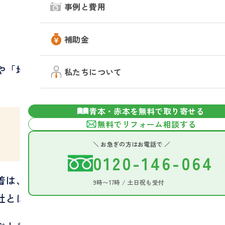
事例と費用
補助金
や「地元の会社」と聞くと、安心できる
私たちについて
青本・赤本を無料で取り寄せる
無料でリフォーム相談する
＼ お急ぎの方はお電話で ／
0120-146-064
着は、会社選びの安心材料の一つです。
9時〜17時 / 土日祝も受付
社とは限りません。